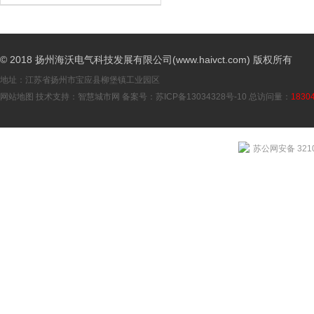
© 2018 扬州海沃电气科技发展有限公司(www.haivct.com) 版权所有
地址：江苏省扬州市宝应县柳堡镇工业园区
网站地图
技术支持：
智慧城市网
备案号：
苏ICP备13034328号-10
总访问量：
1830
苏公网安备 3210