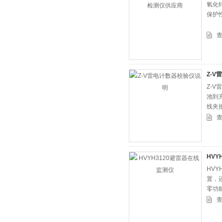
氧化
保护
Z-
Z-
池到
线夹
HVY
HV
置，
零功
量存