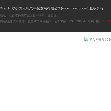
© 2018 扬州海沃电气科技发展有限公司(www.haivct.com) 版权所有
地址：江苏省扬州市宝应县柳堡镇工业园区
网站地图
技术支持：
智慧城市网
备案号：
苏ICP备13034328号-10
总访问量：
1812
苏公网安备 3210