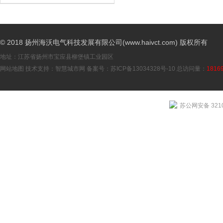
© 2018 扬州海沃电气科技发展有限公司(www.haivct.com) 版权所有
地址：江苏省扬州市宝应县柳堡镇工业园区
网站地图
技术支持：
智慧城市网
备案号：
苏ICP备13034328号-10
总访问量：
1816
苏公网安备 3210