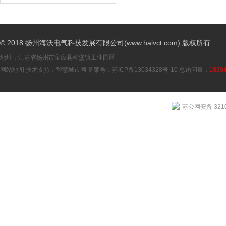
© 2018 扬州海沃电气科技发展有限公司(www.haivct.com) 版权所有
地址：江苏省扬州市宝应县柳堡镇工业园区
网站地图
技术支持：
智慧城市网
备案号：
苏ICP备13034328号-10
总访问量：
1830
苏公网安备 3210