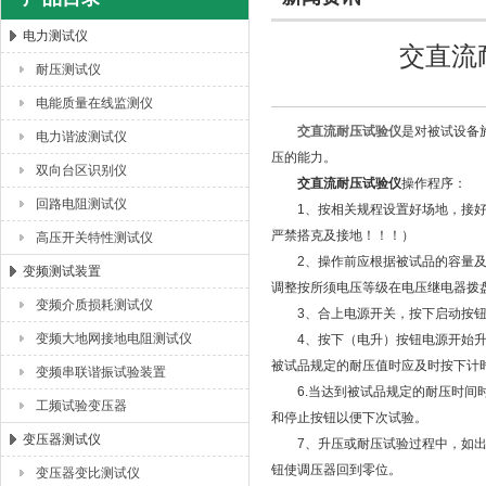
电力测试仪
交直流
耐压测试仪
扬州海沃电气科技发展有限公司
电能质量在线监测仪
交直流耐压试验仪
是对被试设备
电力谐波测试仪
压的能力。
双向台区识别仪
交直流耐压试验仪
操作程序：
回路电阻测试仪
1、按相关规程设置好场地，接好设
严禁搭克及接地！！！）
高压开关特性测试仪
2、操作前应根据被试品的容量及电
变频测试装置
调整按所须电压等级在电压继电器拨
变频介质损耗测试仪
3、合上电源开关，按下启动按钮接
变频大地网接地电阻测试仪
4、按下（电升）按钮电源开始升压
被试品规定的耐压值时应及时按下计
变频串联谐振试验装置
6.当达到被试品规定的耐压时间时
工频试验变压器
和停止按钮以便下次试验。
变压器测试仪
7、升压或耐压试验过程中，如出现
钮使调压器回到零位。
变压器变比测试仪