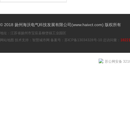
© 2018 扬州海沃电气科技发展有限公司(www.haivct.com) 版权所有
地址：江苏省扬州市宝应县柳堡镇工业园区
网站地图
技术支持：
智慧城市网
备案号：
苏ICP备13034328号-10
总访问量：
1822
苏公网安备 3210