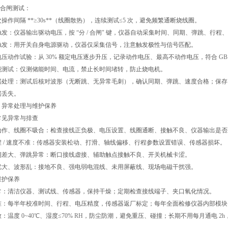
合闸测试：
次操作间隔
**≥30s**
（线圈散热），连续测试
≤5
次，避免频繁通断烧线圈。
触发：仪器输出驱动电压，按
“
分
/
合闸
"
键，仪器自动采集时间、同期、弹跳、行程、
触发：用开关自身电源驱动，仪器仅采集信号，注意触发极性与信号匹配。
电压动作试验：从
30%
额定电压逐步升压，记录动作电压、最高不动作电压，符合
G
能测试：仅测储能时间、电流，禁止长时间堵转，防止烧电机。
据处理：测试后核对波形（无断跳、无异常毛刺），确认同期、弹跳、速度合格；保存
据丢失。
、异常处理与维护保养
常见异常与排查
动作、线圈不吸合：检查接线正负极、电压设置、线圈通断、接触不良、仪器输出是否
程
/
速度不准：传感器安装松动、打滑、轴线偏移、行程参数设置错误、传感器损坏。
期差大、弹跳异常：断口接线虚接、辅助触点接触不良、开关机械卡涩。
扰大、波形乱：接地不良、强电弱电混线、未用屏蔽线、现场电磁干扰强。
维护保养
常：清洁仪器、测试线、传感器，保持干燥；定期检查接线端子、夹口氧化情况。
准：每半年校准时间、行程、电压精度，传感器返厂标定；每年全面检修仪器内部模块
放：温度
0~40℃
、湿度
≤70% RH
，防尘防潮，避免重压、碰撞；长期不用每月通电
2h