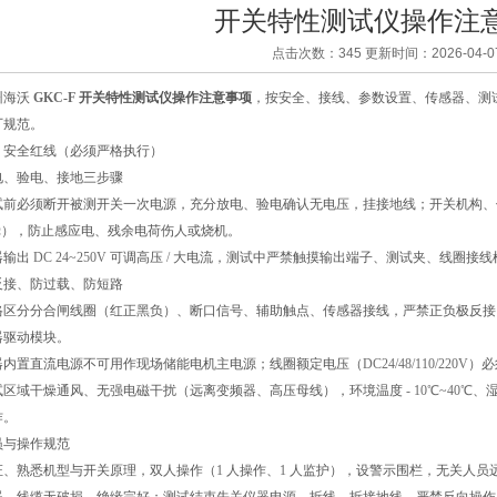
开关特性测试仪操作注
点击次数：345 更新时间：2026-04-0
州海沃
GKC-F
开关特性测试仪操作注意事项
，按安全、接线、参数设置、传感器、测
厂规范。
、安全红线（必须严格执行）
电、验电、接地三步骤
试前必须断开被测开关一次电源，充分放电、验电确认无电压，挂接地线；开关机构、
Ω
），防止感应电、残余电荷伤人或烧机。
器输出
DC 24~250V
可调高压
/
大电流，测试中严禁触摸输出端子、测试夹、线圈接线
反接、防过载、防短路
格区分分合闸线圈（红正黑负）、断口信号、辅助触点、传感器接线，严禁正负极反接
器驱动模块。
器内置直流电源不可用作现场储能电机主电源；线圈额定电压（
DC24/48/110/220V
）必
试区域干燥通风、无强电磁干扰（远离变频器、高压母线），环境温度
- 10℃~40℃
、
作。
员与操作规范
证、熟悉机型与开关原理，双人操作（
1
人操作、
1
人监护），设警示围栏，无关人员