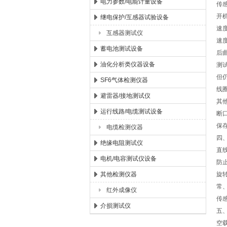
电力参数/电能计量设备
传
开
继电保护/互感器试验设备
速
互感器测试仪
速
蓄电池测试设备
后
油化分析类仪器设备
测
但
SF6气体检测仪器
线
避雷器/接地测试仪
其
运行线路/电缆测试设备
断
保
电缆检测仪器
四
绝缘电阻测试仪
直
电机/电容测试仪设备
防
其他检测仪器
旋
常
红外成像仪
传
介损测试仪
五
空