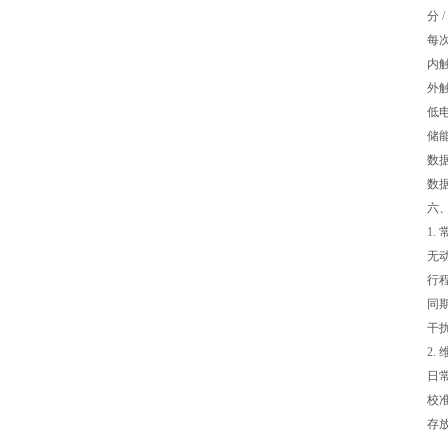
分
/
每
内
外
低
储
数
数
六
1.
无
行
同
干
2.
日
校
存