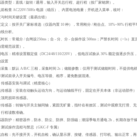
感器类型：直线
/
旋转
/
通用，输入开关总行程、超行程（按厂家铭牌）。
机前检查
AC220V/50Hz
电源（稳压）、内置电池电量；开机进入菜单，核对：
度与时间关键设置（最易出错）
度定义：按开关厂家标准选（仪器内置
10
种），常用刚分
/
刚合点、
10%~90%
行程平
曲线分析。
试时长：常规分
/
合闸设
250ms
；合
-
分、分
-
合操作设
500ms
；严禁长时间（
>1s
）直
仍需规范设置）。
圈电压：精准设置额定值（
DC24/48/110/220V
），低电压试验从
30%
额定值逐步升压
他设置
口采集：默认
A/B/C
三相，采集时间
2s
；储能参数：仅用于测试储能时间，不提供电
存测试前录入开关编号、电压等级、相序，避免数据混淆。
、传感器安装与调试（精度核心）
线传感器：安装在动触头运动方向，与运动轴线平行，固定在开关本体（非运动部件）
止顶死损坏传感器。
转传感器：转轴与开关主轴同轴，紧固无旷量，指针在有效区，测试中观察无打滑、无
、行程读数准确。
感器防护：精密器件，防水、防尘、防摔、防强磁；潮湿季每月通电
2h
，长期存放干
、测试操作流程与禁忌（
GKC-F
专属）
载自检：先不接开关，开机自检，确认显示屏、按键、传感器、打印机、输出正常，再