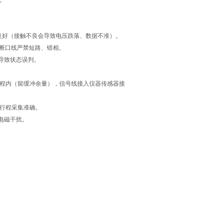
。
良好（接触不良会导致电压跌落、数据不准）。
断口线严禁短路、错相。
导致状态误判。
程内（留缓冲余量），信号线接入仪器传感器接
行程采集准确。
电磁干扰。