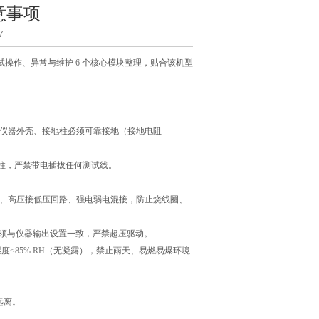
意事项
7
试操作、异常与维护
6
个核心模块整理，贴合该机型
仪器外壳、接地柱必须可靠接地（接地电阻
柱，严禁带电插拔任何测试线。
、高压接低压回路、强电弱电混接，防止烧线圈、
须与仪器输出设置一致，严禁超压驱动。
湿度
≤85% RH
（无凝露），禁止雨天、易燃易爆环境
远离。