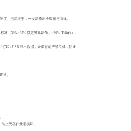
速度、电流波形，一次动作出全数据与曲线。
B
标准（
30%~65%
额定可靠动作，
≤30%
不动作）。
/
打印
/ USB
导出数据，未保存前严禁关机，防止
正常。
。
，防止元器件受潮损坏。