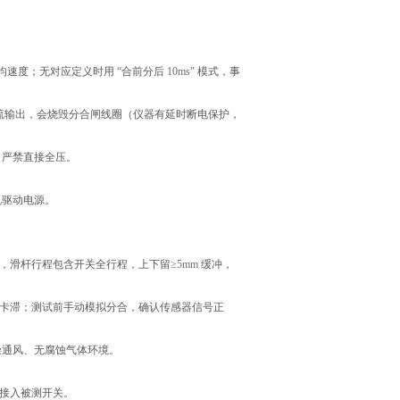
均速度；无对应定义时用
“
合前分后
10ms"
模式，事
流输出，会烧毁分合闸线圈（仪器有延时断电保护，
，严禁直接全压。
机驱动电源。
，滑杆行程包含开关全行程，上下留
≥5mm
缓冲，
卡滞；测试前手动模拟分合，确认传感器信号正
燥通风、无腐蚀气体环境。
接入被测开关。