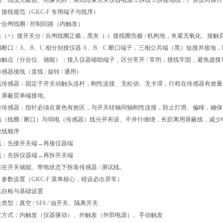
器、线缆无破损、绝缘完好；测试结束先关仪器电源
→
拆线
→
拆接地线，严禁反向操作
、接线规范（
GKC-F
专用端子与线序）
分合闸线圈
/
控制回路（内触发）
夹（
+
）接开关分
/
合闸线圈正极，黑夹（
-
）接线圈负极
/
机构地，夹紧无氧化、接触
相断口：
A
、
B
、
C
相分别接仪器
A
、
B
、
C
断口端子，三相公共端（黑）短接并接地，
助触点（分合位、储能）：接入仪器辅助端子，区分常开
/
常闭，接线牢固，避免虚接
传感器接线（直线
/
旋转
/
通用）
线传感器：固定于开关动触头连杆，刚性连接、无松动、无卡滞，行程在传感器有效量
，屏蔽层单端接地。
转传感器：指针必须在黄色有效区，与开关转轴同轴刚性连接，防止打滑、偏移，确保
电（线圈
/
断口）与弱电（传感器）线分开布设、不并行缠绕，长距离用屏蔽线，减少
接线顺序
线：先接开关端
→
再接仪器端
线：先拆仪器端
→
再拆开关端
禁在开关储能、带电状态下拆装传感器
/
测试线。
、参数设置（
GKC-F
菜单核心，错设必出异常）
机自检与基础设置
关类型：真空
/ SF6 /
油开关、隔离开关
发方式：内触发（仪器驱动）、外触发（外部电源）、手动触发