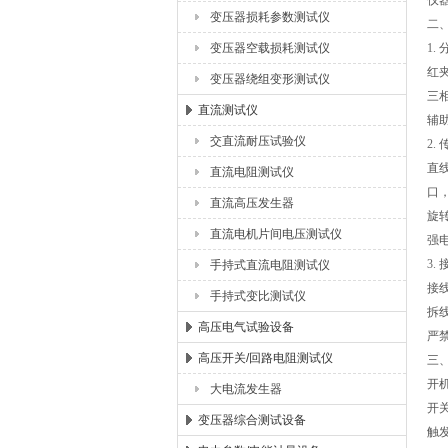
仪
变压器损耗参数测试仪
二
变压器空载损耗测试仪
1.
红
变压器绕组变形测试仪
三
直流测试仪
辅
交直流耐压试验仪
2.
直
直流电阻测试仪
口
直流高压发生器
旋
直流电机片间电压测试仪
强
3.
手持式直流电阻测试仪
接
手持式变比测试仪
拆
高压电气试验设备
严
高压开关/回路电阻测试仪
三
开
大电流发生器
开
变压器综合测试设备
触