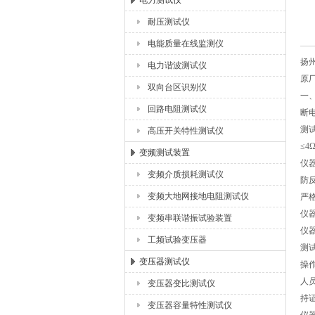
电力测试仪
耐压测试仪
扬州海沃电气科技发展有限公司
电能质量在线监测仪
扬
电力谐波测试仪
原
双向台区识别仪
一
回路电阻测试仪
断
测
高压开关特性测试仪
≤4
变频测试装置
仪
变频介质损耗测试仪
防
变频大地网接地电阻测试仪
严
仪
变频串联谐振试验装置
仪
工频试验变压器
测
变压器测试仪
操
人
变压器变比测试仪
持
变压器容量特性测试仪