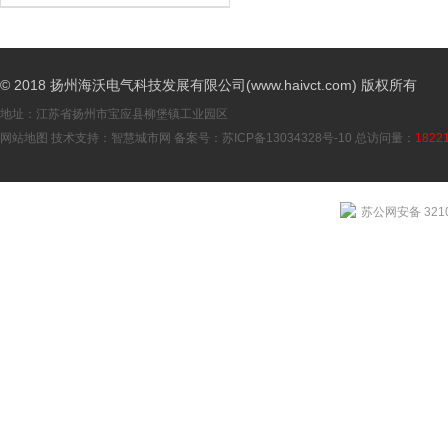
© 2018 扬州海沃电气科技发展有限公司(www.haivct.com) 版权所有
地址：江苏省扬州市宝应县柳堡镇工业园区
网站地图
技术支持：
智慧城市网
备案号：
苏ICP备13034328号-10
总访问量：
1822
苏公网安备 3210