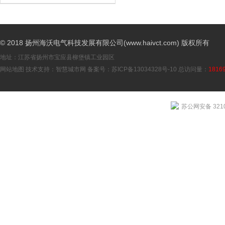
© 2018 扬州海沃电气科技发展有限公司(www.haivct.com) 版权所有
地址：江苏省扬州市宝应县柳堡镇工业园区
网站地图
技术支持：
智慧城市网
备案号：
苏ICP备13034328号-10
总访问量：
1816
苏公网安备 3210