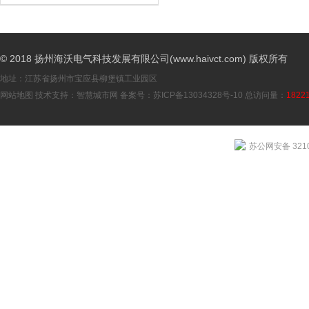
© 2018 扬州海沃电气科技发展有限公司(www.haivct.com) 版权所有
地址：江苏省扬州市宝应县柳堡镇工业园区
网站地图
技术支持：
智慧城市网
备案号：
苏ICP备13034328号-10
总访问量：
1822
苏公网安备 3210