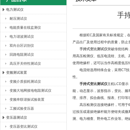
电力测试仪
手
耐压测试仪
扬州海沃电气科技发展有限公司
电能质量在线监测仪
根据IEC及国家有关标准规定，在
电力谐波测试仪
产品出厂及使用过程中的质量，防止
双向台区识别仪
手持式变比测试仪
突破传统结构
回路电阻测试仪
用高压检测仪、低压电流钳、主机、
使用绝缘杆，还可以当作高精度低压钳形
高压开关特性测试仪
电流钳选用特殊合金，采用CT技术
变频测试装置
性。
变频介质损耗测试仪
手持式变比测试仪
主机LCD显
变频大地网接地电阻测试仪
能，动态显示，波形指示，变比、频
理、排序、拟合曲线、报表、打印等
变频串联谐振试验装置
高压检测仪连接绝缘杆，可用于60
工频试验变压器
过按压或退拔绝缘杆能方便钳夹或撤
变压器测试仪
测、电力稽查、野外电工作业等。绝
变压器变比测试仪