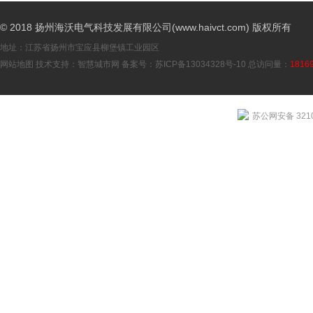
© 2018 扬州海沃电气科技发展有限公司(www.haivct.com) 版权所有
地址：江苏省扬州市宝应县柳堡镇工业园区
网站地图
技术支持：
智慧城市网
备案号：
苏ICP备13034328号-10
总访问量：
1816
苏公网安备 3210