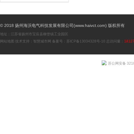
© 2018 扬州海沃电气科技发展有限公司(www.haivct.com) 版权所有
地址：江苏省扬州市宝应县柳堡镇工业园区
网站地图
技术支持：
智慧城市网
备案号：
苏ICP备13034328号-10
总访问量：
1812
苏公网安备 3210