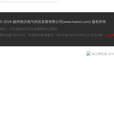
© 2018 扬州海沃电气科技发展有限公司(www.haivct.com) 版权所有
地址：江苏省扬州市宝应县柳堡镇工业园区
网站地图
技术支持：
智慧城市网
备案号：
苏ICP备13034328号-10
总访问量：
1830
苏公网安备 3210