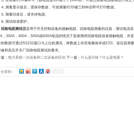
 按测量/打印键即可（如电流显示A值小于100A后，可通过面板电流微调进行校正
 测量显示值后，需保存数据，可按测量/打印键三秒种后即可打印数据。
 测量结束后，请关掉电源。
 测试钳请爱护。
回路电阻测试仪
是用于开关控制设备的接触电阻、回路电阻测量的仪器，测试电流采用国家
0A，300A，400A，500A或600A电流的情况下直接测得回路电阻或者接触电阻，
存的数据可通过RS232接口与上位机通讯，将数据上传至电脑保存或打印。该仪器测
维修和高压开关厂回路电阻测试的要求。
一篇：
电力系统一次设备和二次设备的区别
下一篇：
什么是闪络？什么是电晕？
分享到：