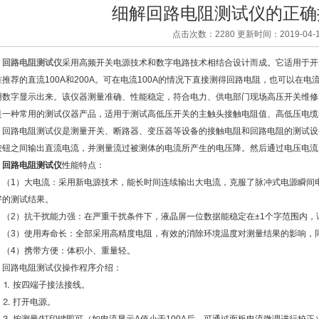
细解回路电阻测试仪的正确
点击次数：2280 更新时间：2019-04-1
回路电阻测试仪
采用高频开关电源技术和数字电路技术相结合设计而成。它适用于开
准推荐的直流100A和200A。可在电流100A的情况下直接测得回路电阻，也可以在电
用数字显示出来。该仪器测量准确、性能稳定，符合电力、供电部门现场高压开关维修
是一种常用的测试仪器产品，适用于测试高低压开关的主触头接触电阻值、高低压电缆
路电阻测试仪是测量开关、断路器、变压器等设备的接触电阻和回路电阻的测试设
按钮之间输出直流电流，并测量流过被测体的电流所产生的电压降。然后通过电压电流
回路电阻测试仪
性能特点：
1）大电流：采用新电源技术，能长时间连续输出大电流，克服了脉冲式电源瞬间电
好的测试结果。
2）抗干扰能力强：在严重干扰条件下，液晶屏一位数据能稳定在±1个字范围内，
3）使用寿命长：全部采用高精度电阻，有效的消除环境温度对测量结果的影响，
4）携带方便：体积小、重量轻。
路电阻测试仪操作程序介绍：
 按四端子接法接线。
 打开电源。