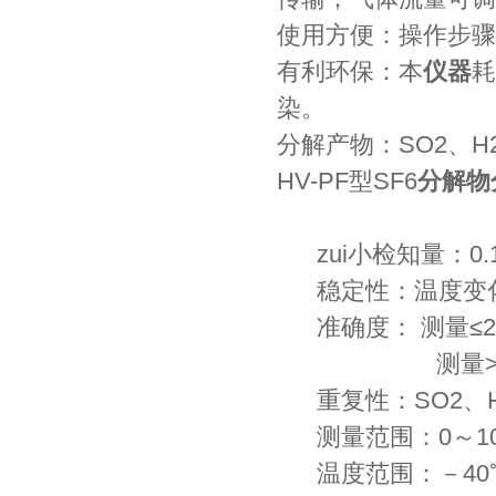
使用方便：操作步骤
有利环保：本
仪器
耗
染。
分解产物：SO2、H
HV-PF型SF6
分解物
zui小检知量：0.1
稳定性：温度变化20
准确度： 测量≤2pp
测量>2ppm时
重复性：SO2、H
测量范围：0～10
温度范围：－40℃