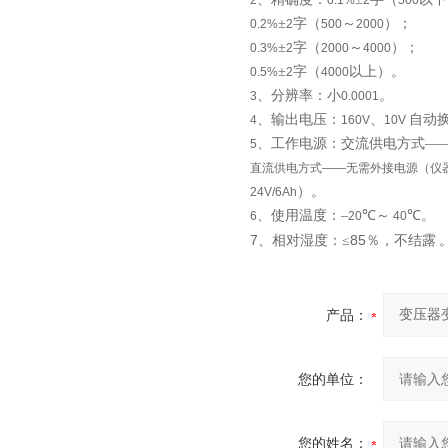
2
0.1%
2
500
±
字（
～
）；
0.2%
2
500
2000
±
字（
～
）；
0.3%
2
2000
4000
±
字（
以上）。
0.5%
2
4000
、分辨率：小
。
3
0.0001
、输出电压：
、
自动
4
160V
10V
、工作电源：交流供电方式—
5
直流供电方式——无需外接电源（仪
）。
24V/6Ah
、使用温度：–
℃～
℃。
6
20
40
7
85
、相对湿度：≤
％，不结露
产品：
您的单位：
您的姓名：