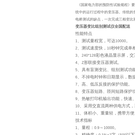
《国家电力部的预防性试验规程》要
统中的运行过程中的变压器。传统的
电桥测试的缺点，一次完成三相变比
变压器变比组别测试仪全国配送
性能特点
、测试量程宽，可达
。
1
10000
、测试速度快，
秒钟完成单
2
10
、
彩色液晶显示屏，交
3
240*128
、
形联接变压器测试。
4
Z
、具有盲测变比、组别测试功
5
、不掉电时钟和日期显示，数
6
、高、低压反接的保护功能。
7
、变压器短路、匝间短路保护
8
、热敏打印机输出功能，快速
9
、采用交直流两种供电方式，
10
、体积小、重量轻，携带方便
11
技术指标
、量程：
～
。
1
0.9
10000
、精确度：
±
字（
以下