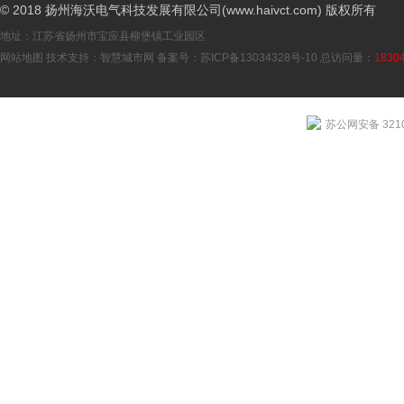
© 2018 扬州海沃电气科技发展有限公司(www.haivct.com) 版权所有
地址：江苏省扬州市宝应县柳堡镇工业园区
网站地图
技术支持：
智慧城市网
备案号：
苏ICP备13034328号-10
总访问量：
1830
苏公网安备 3210