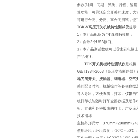
参数(时间、同期、弹跳、行程、速
算功能，可灵活定义开关的速度，大
可进行合闸、分闸、重合闸测试，也
TGK-V高压开关机械特性测试仪
提示
1）本产品配备为7寸真彩触摸屏；
2）自带2个USB接口。
3）本产品测试数据可以导出到电脑
产品概述:
TGK开关机械特性测试仪
是根据 
GB/T1984-2003《高压交流断路
地刀闸开关、接触器、继电器、空气
关的配合时间、机械操作等各项数据
导入导出，方便查看，打印。
仪器
自
敏打印机能随时打印全部数据及动作特
析、存储和各种报表的打印。广泛应
技术指标:
主机外形尺寸：370mm×280mm×24
使用环境：环境温度：-10℃～50℃