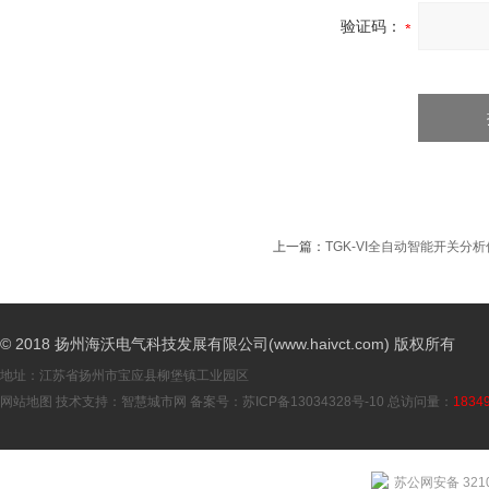
验证码：
上一篇：
TGK-VI全自动智能开关分析
© 2018 扬州海沃电气科技发展有限公司(www.haivct.com) 版权所有
地址：江苏省扬州市宝应县柳堡镇工业园区
网站地图
技术支持：
智慧城市网
备案号：
苏ICP备13034328号-10
总访问量：
1834
苏公网安备 3210