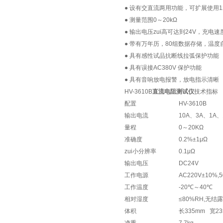
● 设有交直流两用功能，可扩展使用1
● 测量范围0～20kΩ
● 输出电压zui高可达到24V，充电
● 带有万年历，80组数据存储，温
● 具有感性试品抗断线拉弧保护功能
● 具有误接AC380V 保护功能
● 具有音响放电报警，放电指示清晰
HV-3610B
直流电阻测试仪
技术指标
配置
HV-3610B
输出电流
10A、3A、1A、
量程
0～20KΩ
准确度
0.2%±1μΩ
zui小分辨率
0.1μΩ
输出电压
DC24V
工作电源
AC220V±10%,5
工作温度
-20℃～40℃
相对湿度
≤80%RH,无结露
体积
长335mm 宽2