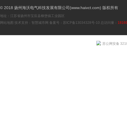
© 2018 扬州海沃电气科技发展有限公司(www.haivct.com) 版权所有
地址：江苏省扬州市宝应县柳堡镇工业园区
网站地图
技术支持：
智慧城市网
备案号：
苏ICP备13034328号-10
总访问量：
1816
苏公网安备 3210