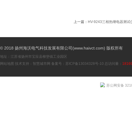
上一篇：
HV-9243三相热继电器测试
© 2018 扬州海沃电气科技发展有限公司(www.haivct.com) 版权所有
地址：江苏省扬州市宝应县柳堡镇工业园区
网站地图
技术支持：
智慧城市网
备案号：
苏ICP备13034328号-10
总访问量：
1816
苏公网安备 3210