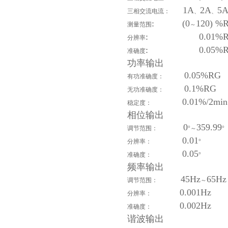
1A
2A
5
三相交流电流：
、
、
: (0
120) %
测量范围
～
: 0.01%R
分辨率
: 0.05%R
准确度
功率输出
0.05%RG
有功准确度：
0.1%RG
无功准确度：
0.01%/2min
稳定度：
相位输出
0
359.99
调节范围：
°～
°
0.01
分辨率：
°
0.05
准确度：
°
频率输出
45Hz
65Hz
调节范围：
～
0.001Hz
分辨率：
0.002Hz
准确度：
谐波输出