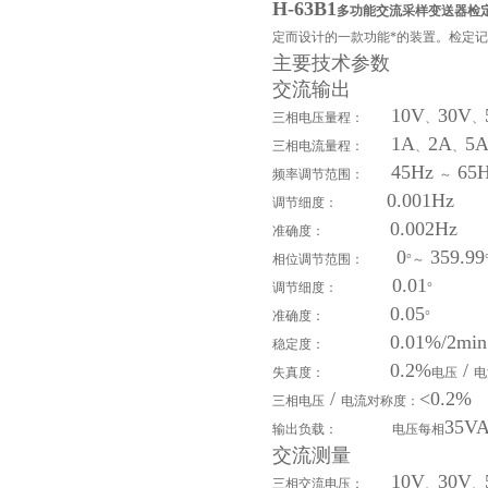
H-63B1
多功能交流采样变送器检
定而设计的一款功能*的装置。检定
主要技术参数
交流输出
10V
30V
三相电压量程：
、
、
1A
2A
5
三相电流量程：
、
、
45Hz
65H
频率调节范围：
～
0.001Hz
调节细度：
0.002Hz
准确度：
0
359.99
相位调节范围：
°～
0.01
调节细度：
°
0.05
准确度：
°
0.01%/2min
稳定度：
0.2%
/
失真度：
电压
电
/
<0.2%
三相电压
电流对称度：
35V
输出负载：
电压每相
交流测量
10V
30V
三相交流电压：
、
、