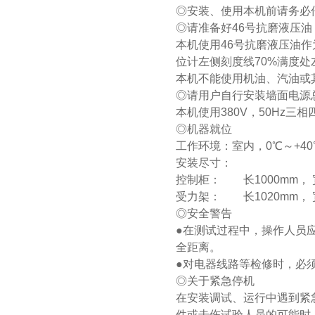
◎安装、使用本机前请务必
◎请准备好46号抗磨液压油
本机使用46号抗磨液压油作
位计左侧刻度线70%满度处
本机不能使用机油、汽油或
◎请用户自行安装墙面电源
本机使用380V，50Hz三
◎机器就位
工作环境：室内，0℃～+40
安装尽寸：
控制柜： 长1000mm， 宽
受力架： 长1020mm， 宽
◎安全警告
●在测试过程中，操作人员
全距离。
●对电器线路等检修时，必
◎关于紧急停机
在安装调试、运行中遇到紧
件或击伤试验人员的可能时