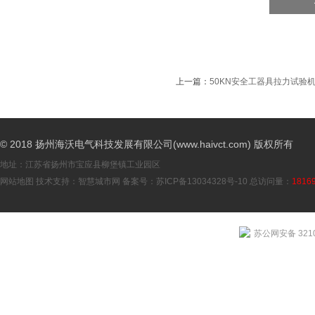
上一篇：
50KN安全工器具拉力试验
© 2018 扬州海沃电气科技发展有限公司(www.haivct.com) 版权所有
地址：江苏省扬州市宝应县柳堡镇工业园区
网站地图
技术支持：
智慧城市网
备案号：
苏ICP备13034328号-10
总访问量：
1816
苏公网安备 3210