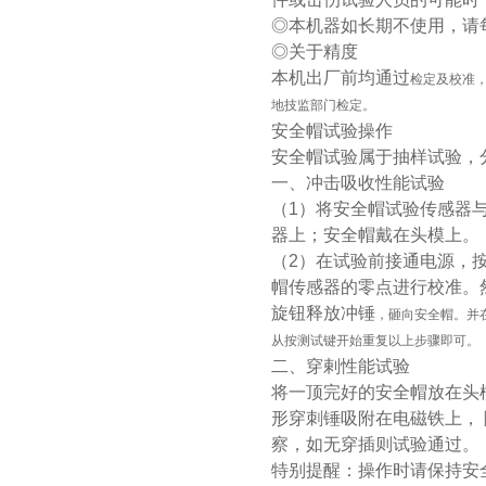
◎本机器如长期不使用，请
◎关于精度
本机出厂前均通过
检定及校准
地技监部门检定。
安全帽试验操作
安全帽试验属于抽样试验，
一、冲击吸收性能试验
（1）将安全帽试验传感器
器上；安全帽戴在头模上。
（2）在试验前接通电源，
帽传感器的零点进行校准。
旋钮释放冲锤
，砸向安全帽。并
从按测试键开始重复以上步骤即可。
二、穿剌性能试验
将一顶完好的安全帽放在头
形穿刺锤吸附在电磁铁上， 
察，如无穿插则试验通过。
特别提醒：操作时请保持安