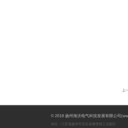
上
© 2018 扬州海沃电气科技发展有限公司(www.h
地址：江苏省扬州市宝应县柳堡镇工业园区