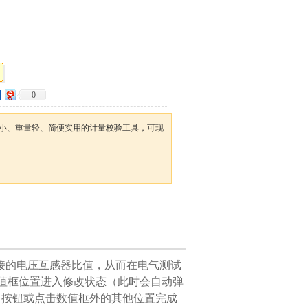
0
小、重量轻、简便实用的计量校验工具，可现
所接的电压互感器比值，从而在电气测试
值框位置进入修改状态（此时会自动弹
】按钮或点击数值框外的其他位置完成