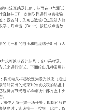
接的电流互感器比值，从而在电气测试
计直接从CT一次侧取样进行电表校验
验；设置时，先点击数值框位置进入修
字，后点击【Done】按钮或点击数
器的同一相的电压和电流端子即可（因
种方式可以获得此信号：光电采样器、
方式来进行测试。下面给出几种常用的
取；将光电采样器设定为发光状态（通过
极管所发出的光束对准被校表的铝盘中
感程度调节光电采样器线中部方盒中央
态。
取；操作人员手握手动开关，拇指轻放在
央刻度时，迅速按一下按钮，此时，仪