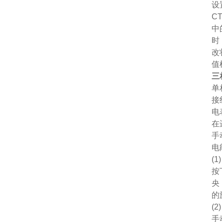
设
C
中
时
改
值
三
单
接
电
在
手
电
(
按
央
的
(
手