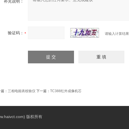
补充说明：
验证码：
请输入计算结果
一篇：
三相电能表校验仪
下一篇：
TC388红外成像机芯
aivct.com) 版权所有