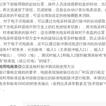
记录下校验周期的起始位置，操作人员连续观察铝盘的转动，当
，再次迅速按下按钮，完成校验，仪器会自动计算出电表误差。
成误差的不稳定度，可适当增加设定的校验圈数来消除。
3)、对于电子式电能表，可以通过光电采样器进行脉冲的自动获
按下光电采样器线中部方盒上的红色按钮来切换），将光电采样
）对准被测表的脉冲灯，适当调整光电采样器相对于表盘的位置
光电采样器线中部方盒中央的旋钮以改变采样敏感度，防止误采
4)、对于电子式电能表，还可以通过脉冲测试线进行脉冲的自动
端有4个鳄鱼夹，分别标有：输入1（主表脉冲输入口）、输入2（
冲输出）、GND（地）。测试时输入1和输入2接到被测表标有“
有“校表低（或公共地）”的端子。
相用电检查仪
仪器送检时脉冲测试线使用方法
据计量检定规程的要求，电能表现场校验仪在出厂时应进行检定
检时用标准设备对校验仪输出的标准电能脉冲进行检测。本测试
鱼夹和标有GND的鳄鱼夹输出（各档位具体常数参见“技术指标”
）。