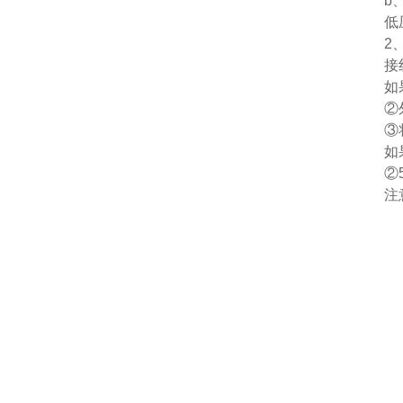
b
低
2
接
如
②
③
如
②
注