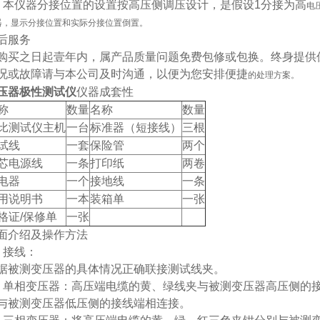
、本仪器分接位置的设置按高压侧调压设计，是假设1分接为高
电
器，显示分接位置和实际分接位置倒置。
后服务
购买之日起壹年内，属产品质量问题免费包修或包换。终身提供
况或故障请与本公司及时沟通，以便为您安排便捷
的处理方案。
压器极性测试仪
仪器成套性
称
数量
名称
数量
比测试仪主机
一台
标准器（短接线）
三根
试线
一套
保险管
两个
芯电源线
一条
打印纸
两卷
电器
一个
接地线
一条
用说明书
一本
装箱单
一张
格证/保修单
一张
面介绍及操作方法
、接线：
据被测变压器的具体情况正确联接测试线夹。
、单相变压器：高压端电缆的黄、绿线夹与被测变压器高压侧的
与被测变压器低压侧的接线端相连接。