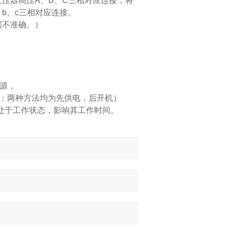
压器高压A、B、C三相对应连接；将
b、c三相对应连接。
据不准确。）
电源，
示：两种方法均为先供电，后开机）
间处于工作状态，影响其工作时间。