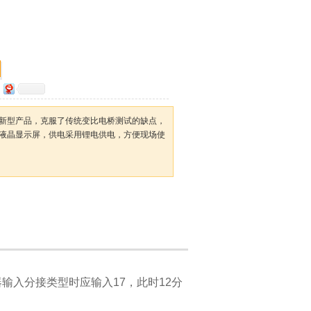
新型产品，克服了传统变比电桥测试的缺点，
液晶显示屏，供电采用锂电供电，方便现场使
器输入分接类型时应输入17，此时12分