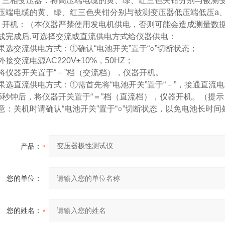
、三相变压器：将高压端电缆的黄、绿、红三色夹钳分别与被测变
压端电缆的黄、绿、红三色夹钳分别与被测变压器低压端低压a、
、开机：（本仪器严禁使用发电机供电，否则可能会造成测量数
线完成后,可选择交流或直流供电方式给仪器供电：
果选交流供电方式：①确认“电池开关”置于“○”切断状态；
外接交流电源AC220V±10%，50HZ；
将仪器开关置于“－”档（交流档），仪器开机。
果选直流供电方式：①需首先将“电池开关”置于“－”，接通直流
5秒钟后，将仪器开关置于“＝”档（直流档），仪器开机。（提
意：关机时请确认“电池开关”置于“○”切断状态，以免电池长时
产品：
您的单位：
您的姓名：