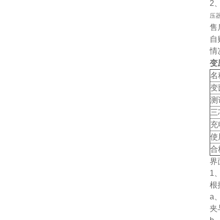
2
压
售
自
情
变
名
变
测
三
充
使
合
界
1
根
a
夹