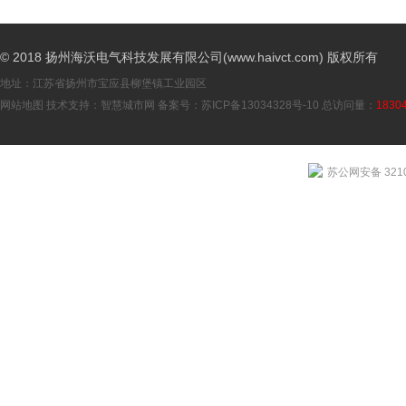
© 2018 扬州海沃电气科技发展有限公司(www.haivct.com) 版权所有
地址：江苏省扬州市宝应县柳堡镇工业园区
网站地图
技术支持：
智慧城市网
备案号：
苏ICP备13034328号-10
总访问量：
1830
苏公网安备 3210