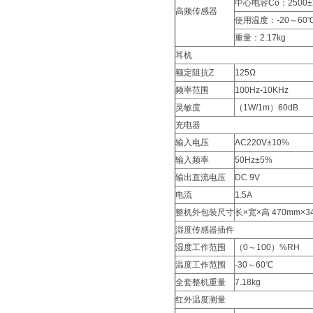
中心电容Co：2500±
高频传感器
使用温度：-20～60
重量：2.17kg
耳机
额定阻抗Z
125Ω
频率范围
100Hz-10KHz
灵敏度
（1W/1m）60dB
充电器
输入电压
AC220V±10%
输入频率
50Hz±5%
输出直流电压
DC 9V
电流
1.5A
整机外包装尺寸
长×宽×高 470mm×3
湿度传感器插件
湿度工作范围
（0～100）%RH
温度工作范围
-30～60℃
全套整机重量
7.18kg
红外温度测量