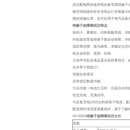
高压配电网及输变电设备常因绝缘子
输变电线路的安全连续运行有着极大的重
障的准确位置，还可应用于电气设备
绝缘子故障测试仪特点
体积小，重量轻，结构新颖美观、功
对低值或零值绝缘子能自动报警。并
远距离侦测，激光瞄准，准确定位劣化
铝合金框架，坚固、轻便。
立体声耳机及液晶显示器双重指示，
抗外界干扰能力*。
智能化程度高
具有锁定数据功能。
欠压功能（电池欠压时，仪器自动关
恒流充电，充满自停。
可反复充电1000次的锂离子电池，
配使用环境湿度测量插件，便于了解
HV-8950
绝缘子故障测试仪
参数
主机