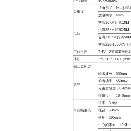
中心频率
40KHz±2Hz
放电形式：针尖拉弧
灵敏度
放电间歇：4mm
交流10KV 距离18M
交流35KV 距离25M
电压
交流110KV 距离50M
交流220-1000KV 距
工作电压
7.4V（2节锂离子电
体积
250×125×140（m
铝合金托架
输出波长：650nm
输出功率：≤50mw
激光
光束发散度：0.4mar
外形尺寸：16×0mm
倍率：3-9倍
单筒瞄准镜
孔径：50mm
长度：295mm
中心频率fo： 40KHz