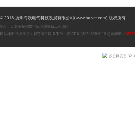
© 2018 扬州海沃电气科技发展有限公司(www.haivct.com) 版权所有
地址：江苏省扬州市宝应县柳堡镇工业园区
网站地图
技术支持：
智慧城市网
备案号：
苏ICP备13034328号-10
总访问量：
1812
苏公网安备 3210