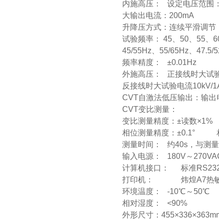
内施高压： 设定电压范围：0
大输出电流：200mA
升降压方式：连续平滑调节
试验频率： 45、50、55、6
45/55Hz、55/65Hz、47.
频率精度： ±0.01Hz
外施高压： 正接线时大试验电
反接线时大试验电流10kV/1
CVT自激法低压输出：输出电
CVT变比测量：
变比测量精度：±读数×1% 
相位测量精度：±0.1° 相
测量时间： 约40s，与测
输入电源： 180V～270V
计算机接口： 标准RS23
打印机： 炜煌A7热敏
环境温度： -10℃～50℃
相对湿度： <90%
外形尺寸：455×336×363m