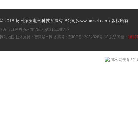
© 2018 扬州海沃电气科技发展有限公司(www.haivct.com) 版权所有
地址：江苏省扬州市宝应县柳堡镇工业园区
网站地图
技术支持：
智慧城市网
备案号：
苏ICP备13034328号-10
总访问量：
1812
苏公网安备 3210