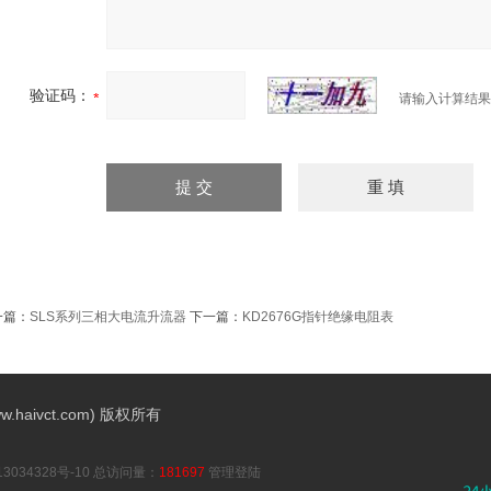
验证码：
请输入计算结果
一篇：
SLS系列三相大电流升流器
下一篇：
KD2676G指针绝缘电阻表
aivct.com) 版权所有
3034328号-10
总访问量：
181697
管理登陆