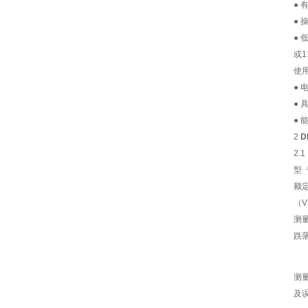
●
●
● 
或1
使
● 
●
●
2
D
2.
型 
额
（
测
跌落
测
及