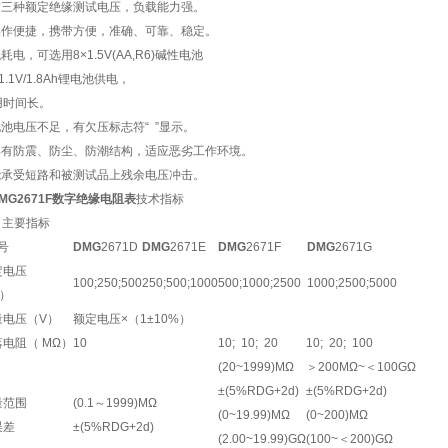
 有三种额定绝缘测试电压，负载能力强。
 操作便捷，携带方便，准确、可靠、稳定。
低耗电，可选用8×1.5V(AA,R6)碱性电池
1.1V/1.8Ah锂电池供电，
用时间长。
电池电压不足，有欠压标志符“ ”显示。
 具有防震、防尘、防潮结构，适应恶劣工作环境。
 能承受短路和被测试品上残余电压冲击。
MG2671F
数字绝缘电阻表
技术指标
1 主要指标
号
DMG
2671D
DMG
2671E
DMG
2671F
DMG
2671G
定电压
100;250;500
250;500;1000
500;1000;2500
1000;2500;5000
V）
量电压（V）
额定电压×（1±10%）
电阻（ MΩ）
10
10; 10; 20
10; 20; 100
(20~1999)MΩ
＞200MΩ~＜100GΩ
±(5%RDG+2d)
±(5%RDG+2d)
量范围
(0.1～1999)MΩ
(0~19.99)MΩ
(0~200)MΩ
误差
±(5%RDG+2d)
(2.00~19.99)GΩ
(100~＜200)GΩ