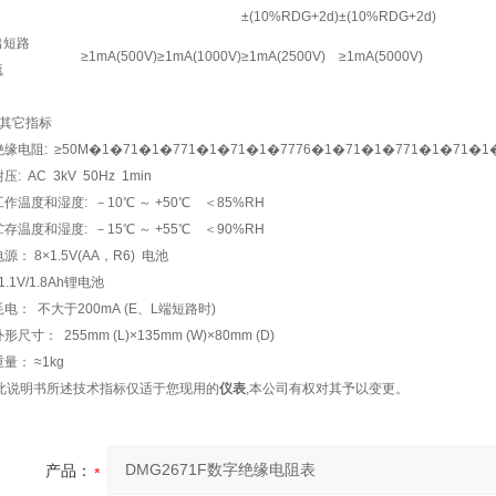
±(10%RDG+2d)
±(10%RDG+2d)
出短路
≥1mA(500V)
≥1mA(1000V)
≥1mA(2500V)
≥1mA(5000V)
流
2 其它指标
绝缘电阻: ≥50M�1�71�1�771�1�71�1�7776�1�71�1�771�1�71�1�77
耐压: AC 3kV 50Hz 1min
工作温度和湿度: －10℃ ～ +50℃ ＜85%RH
贮存温度和湿度: －15℃ ～ +55℃ ＜90%RH
电源： 8×1.5V(AA，R6) 电池
1.1V/1.8Ah锂电池
耗电： 不大于200mA (E、L端短路时)
外形尺寸： 255mm (L)×135mm (W)×80mm (D)
重量： ≈1kg
:此说明书所述技术指标仅适于您现用的
仪表
,本公司有权对其予以变更。
产品：