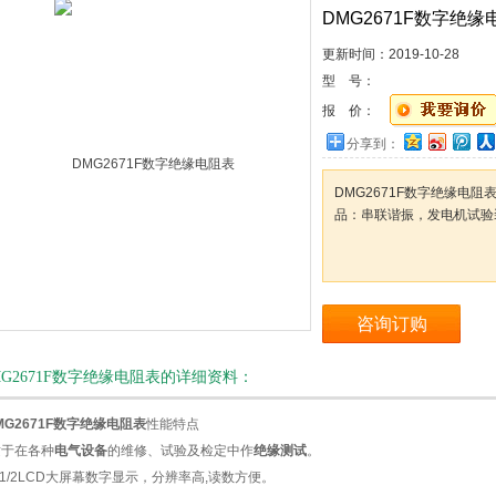
DMG2671F数字绝缘
更新时间：
2019-10-28
型 号：
报 价：
分享到：
DMG2671F数字绝缘电
品：串联谐振，发电机试验
咨询订购
MG2671F数字绝缘电阻表的详细资料：
MG2671F数字绝缘电阻表
性能特点
适于在各种
电气设备
的维修、试验及检定中作
绝缘测试
。
3 1/2LCD大屏幕数字显示，分辨率高,读数方便。