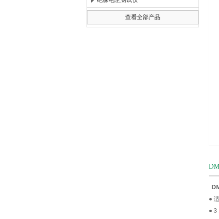
绝缘电阻测试仪
查看全部产品
扬州海沃电气科技发展有限公司
D
D
● 
● 