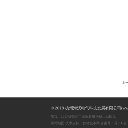
上
© 2018 扬州海沃电气科技发展有限公司(www.h
地址：江苏省扬州市宝应县柳堡镇工业园区
网站地图
技术支持：
智慧城市网
备案号：
苏ICP备1