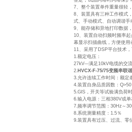
7、整个装置单件重量很轻
8、装置具有三种工作模式
式、手动模式、自动调谐手
9、能存储和异地打印数据
10、装置自动扫频时频率
幕显示扫描曲线，方便使用
11、采用了DSP平台技
1.额定电压：
27kV---满足10kV电缆的
2.
HVCX-F-75/75变频
3.允许连续工作时间：额定
4.装置自身品质因数：Q>50
5.GIS，开关等试验满负荷
6.输入电源：三相380V或单
7.频率调节范围：30Hz～30
8.系统测量精度：1.5％
9.装置具有过压、过流、零