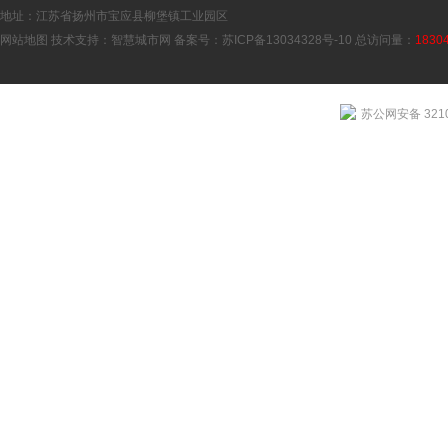
地址：江苏省扬州市宝应县柳堡镇工业园区
网站地图
技术支持：
智慧城市网
备案号：
苏ICP备13034328号-10
总访问量：
1830
苏公网安备 3210