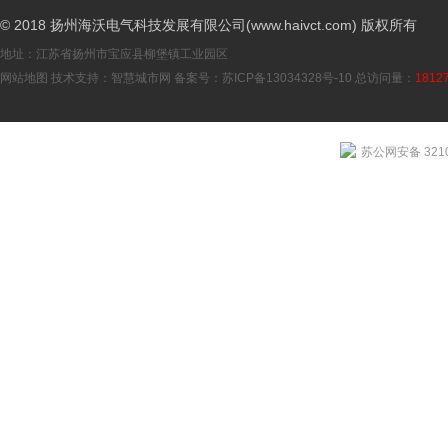
© 2018 扬州海沃电气科技发展有限公司(www.haivct.com) 版权所有
地址：江苏省扬州市宝应县柳堡镇工业园区
网站地图
技术支持：
智慧城市网
备案号：
苏ICP备13034328号-10
总访问量：
1812
苏公网安备 3210