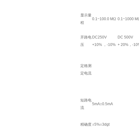
显示量
0.1~100.0 M
Ω
0.1~1000 M
程
开路电
DC250V
DC 500V
压
+10%
，
-10%
+ 20%
，
-10
定格测
定电流
短路电
5mA
±
0.5mA
流
精确度
±
5%
±
3dgt