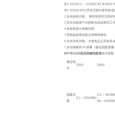
IEC 61010-1
，
-2-030(CAT III 600V 
IEC 61010-031(
手持式探针要求标准
2.自动放电功能：
测试电容性负荷的
3.背光功能便于在阴暗光线或夜间工
4.条形图显示测量结果。
5.带电线路警告标志和蜂鸣警告。
6.自动关机功能：为避免忘记关机造
7.自动测量和
PI
测量（极化指数测量
HVYB3126
高压绝缘电阻表
技术参数
额定电
250V
500V
压
测量范
0.1
～
99.9M
0.1
～
100.0M
Ω
围
80
～
1000M