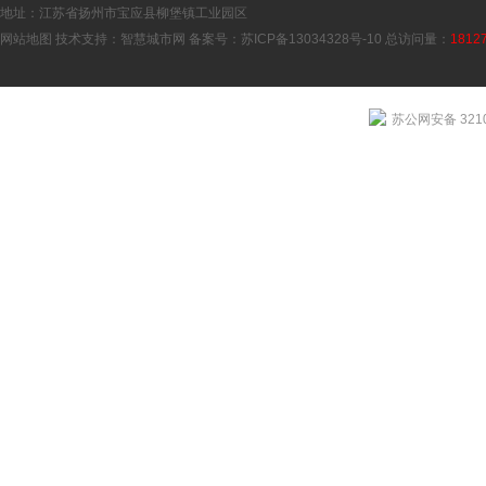
地址：江苏省扬州市宝应县柳堡镇工业园区
网站地图
技术支持：
智慧城市网
备案号：
苏ICP备13034328号-10
总访问量：
1812
苏公网安备 3210